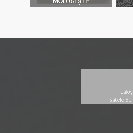
MOLOGEȘTI”
Laloș
satele Ber