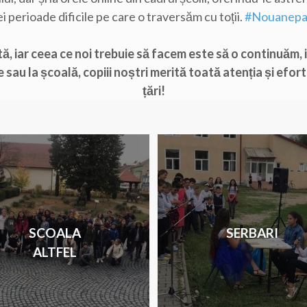
i perioade dificile pe care o traversăm cu toții.
#Nouanepa
ă, iar ceea ce noi trebuie să facem este să o continuăm, i
u la școală, copiii noștri merită toată atenția și efortu
țări!
SCOALA
SERBARI
ALTFEL