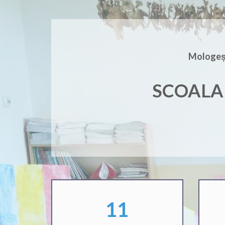
Mologeș
SCOALA
17