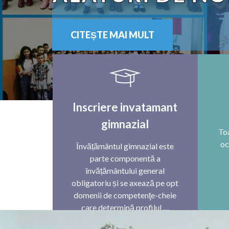
CITEȘTE MAI MULT
Inscriere invatamant
gimnazial
Toa
oc
Învățământul gimnazial este
parte componentă a
învățământului general
obligatoriu și se axează pe opt
domenii de competenţe-cheie
care determină profilul …