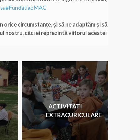
sa
#FundatiaeMAG
n orice circumstanțe, și să ne adaptăm și să
l nostru, căci ei reprezintă viitorul acestei
ACTIVITATI
EXTRACURICULARE