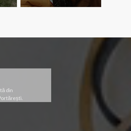
tă din
Portărești.