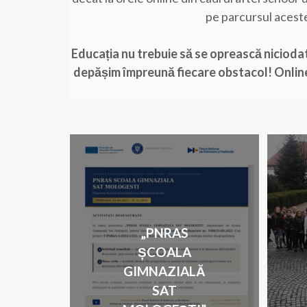
pe parcursul aceste
Educația nu trebuie să se oprească niciodat
depășim împreună fiecare obstacol! Online sa
„PNRAS
ȘCOALA
GIMNAZIALĂ
SAT