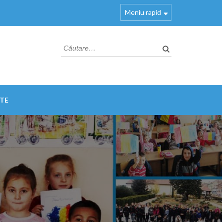
Meniu rapid
Caută
după:
TE