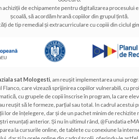
achiziții de echipamente pentru digitalizarea procesului 
școală, să acordăm hrană copiilor din grupul țintă.
i de tip remedial și extracurriculare cu copiii din ciclul gim
ziala sat Mologesti
, am reușit implementarea unui progr
Flanco, care vizează sprijinirea copiilor vulnerabili, cu pr
matică, cu grupele de copii înscrise în program, la care ele
u reușit să le formeze, parțial sau total. In cadrul acestui 
ății lor de înțelegere, dar și de un pachet minim de rechizi
tri enunțați anterior. Și nu în ultimul rând, @Fundatia eMAG 
area la cursurile online, de tablete cu conexiune la interne
ui, dar și la orele online din cadrul școlii, oferindu-le astfe