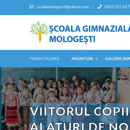
Sari
scoalamologesti@yahoo.com
0350 525 427
la
conținut
(apasă
Enter)
PRIMA PAGINA
ANUNTURI
GALERIE IM
VIITORUL COPII
ALATURI DE NO