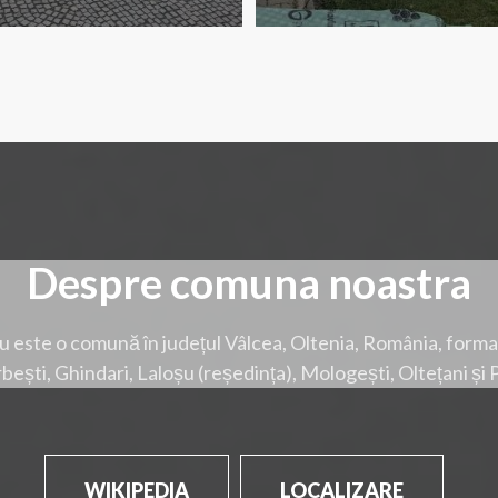
Despre comuna noastra
u este o comună în județul Vâlcea, Oltenia, România, forma
bești, Ghindari, Laloșu (reședința), Mologești, Oltețani și 
WIKIPEDIA
LOCALIZARE