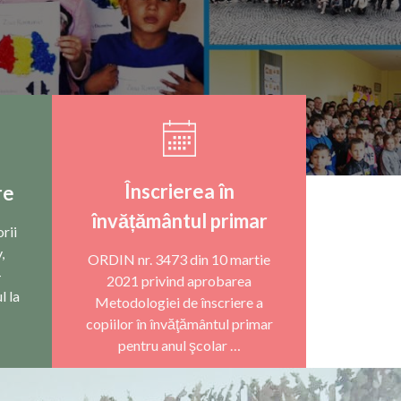
Înscrierea în
re
învățământul primar
rii
,
ORDIN nr. 3473 din 10 martie
–
2021 privind aprobarea
l la
Metodologiei de înscriere a
copiilor în învăţământul primar
pentru anul şcolar …