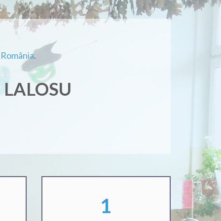
,
România
.
 LALOSU
1