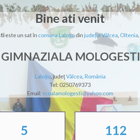
Bine ati venit
ti
este un sat în
comuna Laloșu
din
județul Vâlcea
,
Oltenia
 GIMNAZIALA MOLOGESTI
Laloşu
, judeţ
Vâlcea
,
România
Tel: 0250769373
Email:
scoalamologesti@yahoo.com
7
170