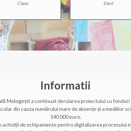
Clase
Elevi
Informatii
ială Mologești a continuat derularea proiectului cu fondur
n școlar din cauza numărului mare de absențe și a mediilor scă
140 000 euro.
achiziții de echipamente pentru digitalizarea procesului 