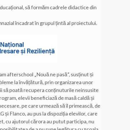
educațional, să formăm cadrele didactice din
nazial încadrat în grupul țintă al proiectului.
am afterschool „Nouă ne pasă”, susținut și
obleme la învățătură, prin organizarea unor
vii să poată recupera conținuturile neinsusite
program, elevii beneficiază de masă caldă și
te necesare, pe care urmează să îl primească, de
și Flanco, au pus la dispoziția elevilor, care
t, cu ajutorul cărora au putut participa, nu
l posibilitatea de a nu rupe legătura cu școala,