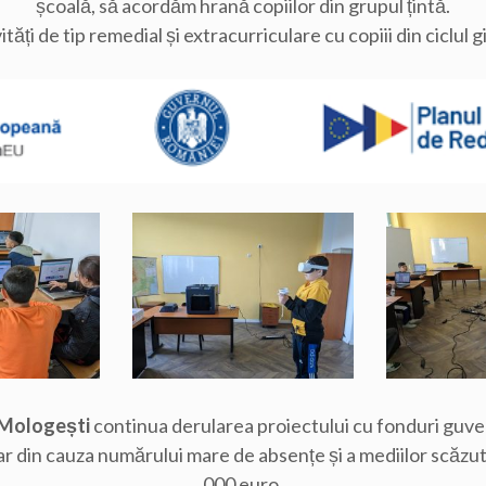
școală, să acordăm hrană copiilor din grupul țintă.
ăți de tip remedial și extracurriculare cu copiii din ciclul gi
 Mologești
continua derularea proiectului cu fonduri guve
olar din cauza numărului mare de absențe și a mediilor scăzute
000 euro.