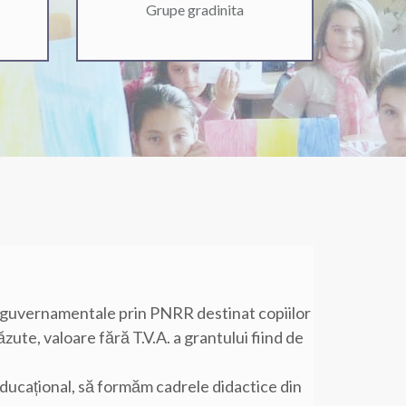
Grupe gradinita
i guvernamentale prin PNRR destinat copiilor
zute, valoare fără T.V.A. a grantului fiind de
educațional, să formăm cadrele didactice din