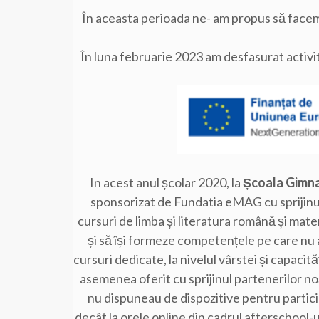
În aceasta perioada ne- am propus să facem 
În luna februarie 2023 am desfasurat activităț
In acest anul școlar 2020, la
Școala Gimna
sponsorizat de Fundatia eMAG cu sprijinul 
cursuri de limba și literatura română și mate
și să își formeze competențele pe care nu a
cursuri dedicate, la nivelul vârstei și capacit
asemenea oferit cu sprijinul partenerilor noș
nu dispuneau de dispozitive pentru particip
decât la orele online din cadrul afterschool-ul