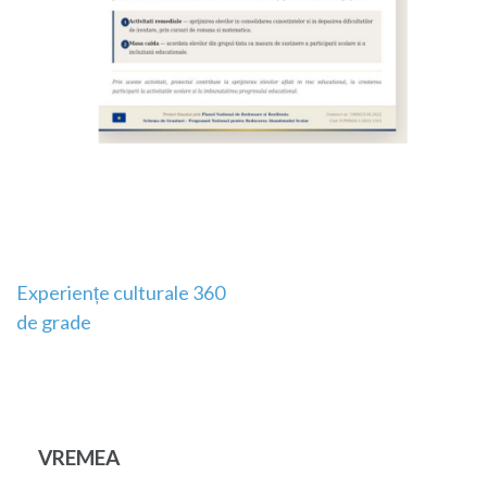
Navigare
Experiențe culturale 360
de grade
în
articole
VREMEA