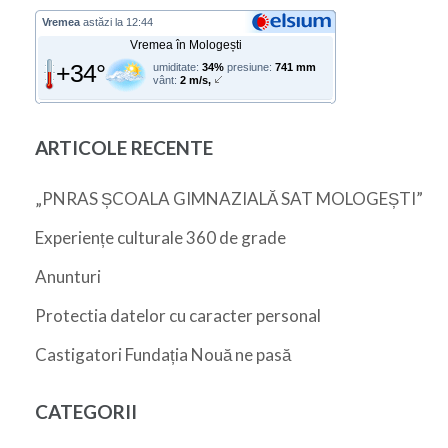
Vremea
astăzi la 12:44
Vremea în Mologești
+34°
umiditate:
34%
presiune:
741 mm
vânt:
2 m/s,
ARTICOLE RECENTE
„PNRAS ȘCOALA GIMNAZIALĂ SAT MOLOGEȘTI”
Experiențe culturale 360 de grade
Anunturi
Protectia datelor cu caracter personal
Castigatori Fundația Nouă ne pasă
CATEGORII