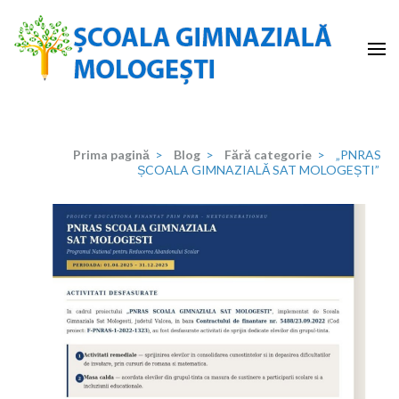
Sari
la
conținut
(apasă
Școala Gimnazială Mologeşti
–
Enter)
Prima pagină
>
Blog
>
Fără categorie
>
„PNRAS
ȘCOALA GIMNAZIALĂ SAT MOLOGEȘTI”