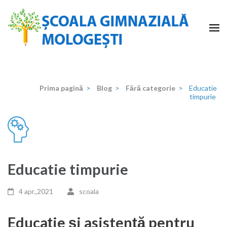
Sari
la
conținut
(apasă
Școala Gimnazială Mologeşti
–
Enter)
Prima pagină
>
Blog
>
Fără categorie
>
Educatie
timpurie
Educatie timpurie
4 apr.,2021
scoala
Educaţie şi asistenţă pentru