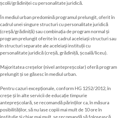
școlii/grădiniței cu personalitate juridică.
În mediul urban predomină programul prelungit, oferit în
cadrul unei singure structuri cu personalitate juridică
(creșă/grădiniță) sau combinația de program normal și
program prelungit oferite în cadrul aceleiași structuri sau
în structuri separate ale aceleiași instituții cu
personalitate juridică (creșă, grădiniță, școală/liceu).
Majoritatea creșelor (nivel antepreșcolar) oferă program
prelungit și se găsesc în mediul urban.
Pentru cazuri excepționale, conform HG 1252/2012, în
creșe și în alte servicii de educație timpurie
antepreșcolară, se recomandă părinților ca, în măsura
posibilităților, să nu lase copiii mai mult de 10 ore în
instituție și chiar mai mult, se recomandă să folosească