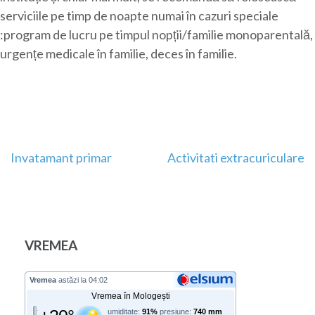
serviciile pe timp de noapte numai în cazuri speciale
:program de lucru pe timpul nopții/familie monoparentală,
urgențe medicale în familie, deces în familie.
Navigare
Invatamant primar
Activitati extracuriculare
în
articole
VREMEA
Vremea
astăzi la 04:02
Vremea în Mologești
umiditate:
91%
presiune:
740 mm