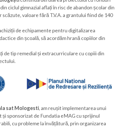
 ciclul gimnazial aflați în risc de abandon școlar din
scăzute, valoare fără T.V.A. a grantului fiind de 140
chiziții de echipamente pentru digitalizarea
dactice din școală, să acordăm hrană copiilor din
 de tip remedial și extracurriculare cu copiii din
ectului.
la sat Mologesti
, am reușit implementarea unui
 și sponsorizat de Fundatia eMAG cu sprijinul
rabili, cu probleme la învățătură, prin organizarea