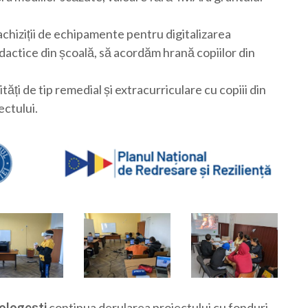
chiziții de echipamente pentru digitalizarea
dactice din școală, să acordăm hrană copiilor din
ăți de tip remedial și extracurriculare cu copiii din
ectului.
ologești
continua derularea proiectului cu fonduri