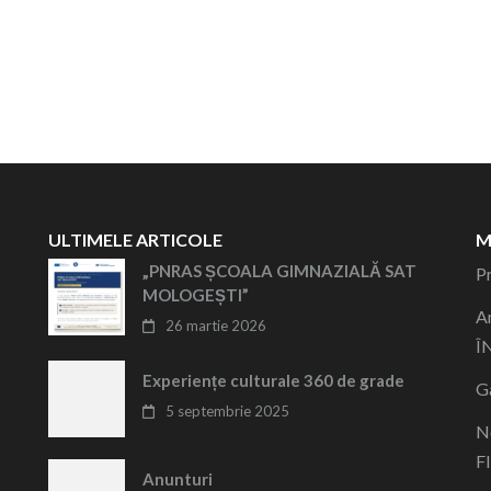
ULTIMELE ARTICOLE
M
„PNRAS ȘCOALA GIMNAZIALĂ SAT
P
MOLOGEȘTI”
A
26 martie 2026
Î
Experiențe culturale 360 de grade
Ga
5 septembrie 2025
N
F
Anunturi