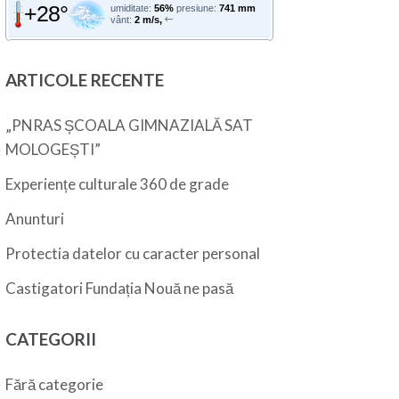
+28°
umiditate:
56%
presiune:
741 mm
vânt:
2 m/s,
ARTICOLE RECENTE
„PNRAS ȘCOALA GIMNAZIALĂ SAT
MOLOGEȘTI”
Experiențe culturale 360 de grade
Anunturi
Protectia datelor cu caracter personal
Castigatori Fundația Nouă ne pasă
CATEGORII
Fără categorie