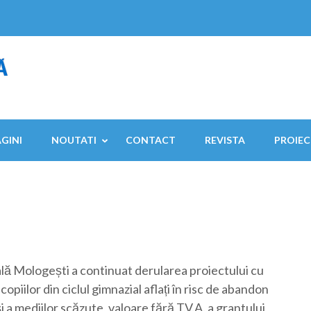
AGINI
NOUTATI
CONTACT
REVISTA
PROIEC
ală Mologești a continuat derularea proiectului cu
iilor din ciclul gimnazial aflați în risc de abandon
a mediilor scăzute, valoare fără T.V.A. a grantului