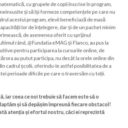
matematică, cu grupele de copii înscrise în program,
e neinsusite și să își formeze competențele pe care nu
 cadrul acestui program, elevii beneficiază de masă
 capacității lor de înțelegere, dar și de un pachet minim
primească, de asemenea oferit cu sprijinul
n ultimul rând, @Fundatia eMAG și Flanco, au pus la
zitive pentru participarea la cursurile online, de
cărora au putut participa, nu decât la orele online din
din cadrul școlii, oferindu-le astfel posibilitatea de a
ei perioade dificile pe care o traversăm cu toții.
, iar ceea ce noi trebuie să facem este să o
 adaptăm și să depășim împreună fiecare obstacol!
ată atenția și efortul nostru, căci ei reprezintă