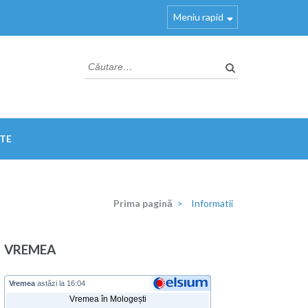
Meniu rapid
Caută
după:
TE
Prima pagină
>
Informatii
VREMEA
Vremea
astăzi la 16:04
Vremea în Mologești