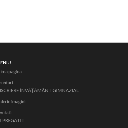
ENIU
rima pagina
nunturi
NSCRIERE ÎNVĂȚĂMÂNT GIMNAZIAL
lerie imagini
outati
II PREGATIT