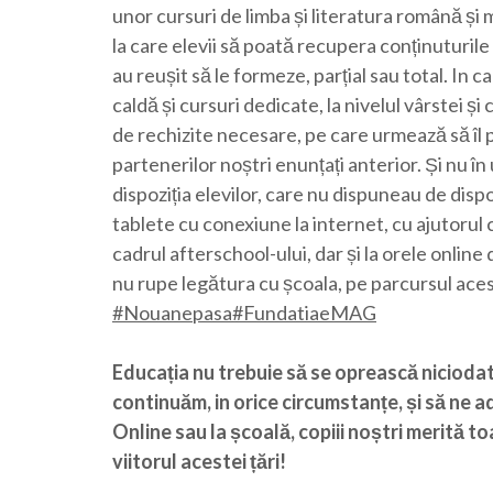
unor cursuri de limba și literatura română și 
la care elevii să poată recupera conținuturil
au reușit să le formeze, parțial sau total. In
caldă și cursuri dedicate, la nivelul vârstei și
de rechizite necesare, pe care urmează să îl 
partenerilor noștri enunțați anterior. Și nu î
dispoziția elevilor, care nu dispuneau de dispo
tablete cu conexiune la internet, cu ajutorul 
cadrul afterschool-ului, dar și la orele online 
nu rupe legătura cu școala, pe parcursul acest
#Nouanepasa
#FundatiaeMAG
Educația nu trebuie să se oprească niciodată
continuăm, in orice circumstanțe, și să ne
Online sau la școală, copiii noștri merită to
viitorul acestei țări!