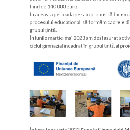
fiind de 140 000 euro.
În aceasta perioada ne- am propus să facem a
procesului educațional, să formăm cadrele di
grupul țintă.
În lunile martie-mai 2023 am desfasurat activit
ciclul gimnazial încadrat în grupul țintă al proi
În luna februarie 2023
Școala Gimnazială M