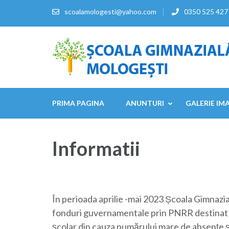
Sari
scoalamologesti@yahoo.com
0350 525 427
la
conținut
(apasă
Enter)
PRIMA PAGINA
ANUNTURI
GALERIE IM
Informatii
În perioada aprilie -mai 2023 Școala Gimnazi
fonduri guvernamentale prin PNRR destinat cop
școlar din cauza numărului mare de absențe și 