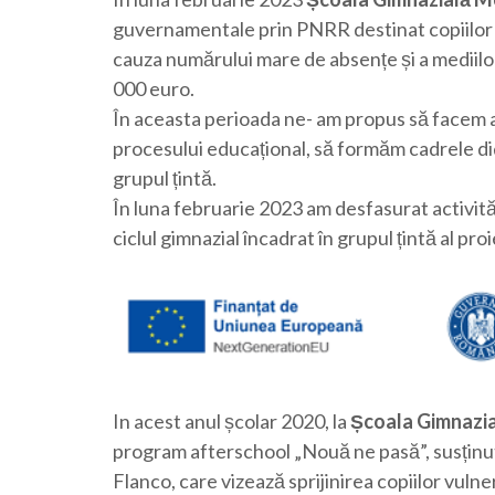
guvernamentale prin PNRR destinat copiilor din
cauza numărului mare de absențe și a mediilor 
000 euro.
În aceasta perioada ne- am propus să facem a
procesului educațional, să formăm cadrele di
grupul țintă.
În luna februarie 2023 am desfasurat activități
ciclul gimnazial încadrat în grupul țintă al proi
In acest anul școlar 2020, la
Școala Gimnazia
program afterschool „Nouă ne pasă”, susținut
Flanco, care vizează sprijinirea copiilor vulne