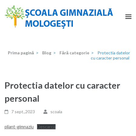
Sari
la
conținut
(apasă
Școala Gimnazială Mologeşti
–
Enter)
Prima pagină
>
Blog
>
Fără categorie
>
Protectia datelor
cu caracter personal
Protectia datelor cu caracter
personal
7 sept.,2023
scoala
pliant-gimnaziu
Descarcă