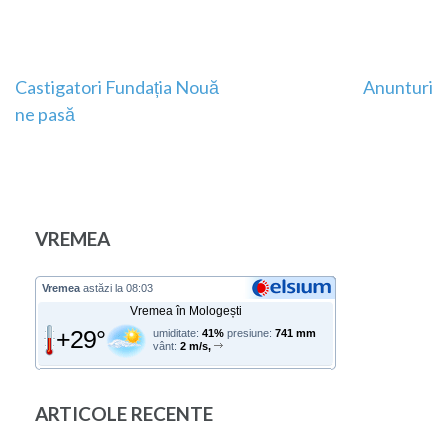
Navigare
Castigatori Fundația Nouă
Anunturi
ne pasă
în
articole
VREMEA
Vremea
astăzi la 08:03
Vremea în Mologești
+29°
umiditate:
41%
presiune:
741 mm
vânt:
2 m/s,
ARTICOLE RECENTE